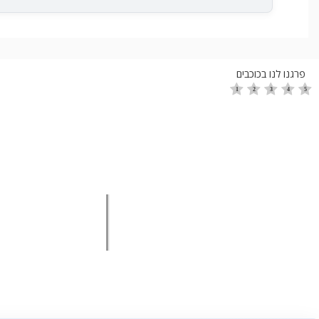
פרגנו לנו בכוכבים
צרו קשר
הגדלת מכ
הנייד שלי: 054-4774650
הגדלת מכירות 
הגדלת מכירות ל
שילחו מייל:
amir@activedirector.co.il
מכירות בשיטת 
סמנכ"ל מכירות ב