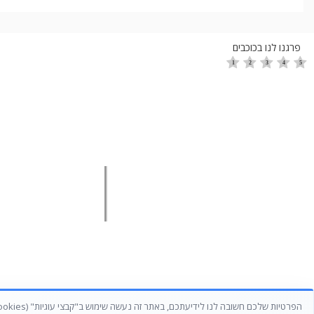
פרגנו לנו בכוכבים
צרו קשר
הגדלת מכ
הנייד שלי: 054-4774650
הגדלת מכירות 
הגדלת מכירות ל
שילחו מייל:
amir@activedirector.co.il
מכירות בשיטת 
סמנכ"ל מכירות ב
© כל הזכויות שמורות לעמיר קרן | 
הפרטיות שלכם חשובה לנו לידיעתכם, באתר זה נעשה שימוש ב"קבצי עוגיות" (cookies) וכלים דומים אחרים על מנת לספק לכם חווית גלישה טובה יותר, תוכן מותאם אישית וביצוע ניתוחים סטטיסטיים. למידע נוסף ניתן לעיין ב