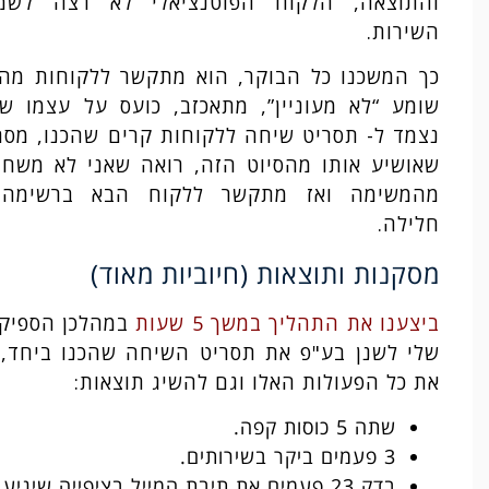
והתוצאה, הלקוח הפוטנציאלי לא רצה לשמ
השירות.
כך המשכנו כל הבוקר, הוא מתקשר ללקוחות מה
שומע “לא מעוניין”, מתאכזב, כועס על עצמו ש
נצמד ל- תסריט שיחה ללקוחות קרים שהכנו, מסת
שאושיע אותו מהסיוט הזה, רואה שאני לא משחר
מהמשימה ואז מתקשר ללקוח הבא ברשימה, 
חלילה.
מסקנות ותוצאות (חיוביות מאוד)
ביצענו את התהליך במשך 5 שעות
במהלכן הספיק
שלי לשנן בע"פ את תסריט השיחה שהכנו ביחד,
את כל הפעולות האלו וגם להשיג תוצאות:
שתה 5 כוסות קפה.
3 פעמים ביקר בשירותים.
בדק 23 פעמים את תיבת המייל בציפייה שיגיע 