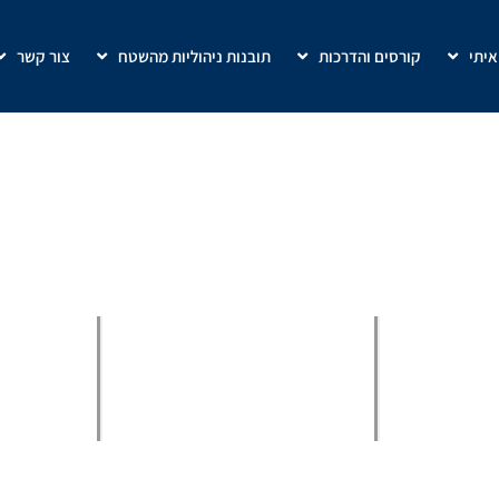
איתי
קורסים והדרכות
תובנות ניהוליות מהשטח
צור קשר
ירות
מה באתר
.
ליבואנים
ניהול מערכי מכירות שטח
אודות ע
סיטונאים
מערכת AI להגדלת המכירות
מפת
הגישור™
קורס מכירות לאנשי מכירות וותיקים
הצהרת 
מיקור חוץ
פיתוח עסקי ואסטרטגיות צמיחה
הצהרת 