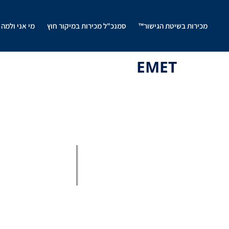
מכירות בשיטת הגישור™
סמנכ"ל מכירות במיקור חוץ
מי אני ולמה 
EMET
צרו קשר
הגדלת מכ
הנייד שלי: 054-4774650
הגדלת מכירות 
הגדלת מכירות ל
שילחו מייל:
amir@activedirector.co.il
מכירות בשיטת 
סמנכ"ל מכירות ב