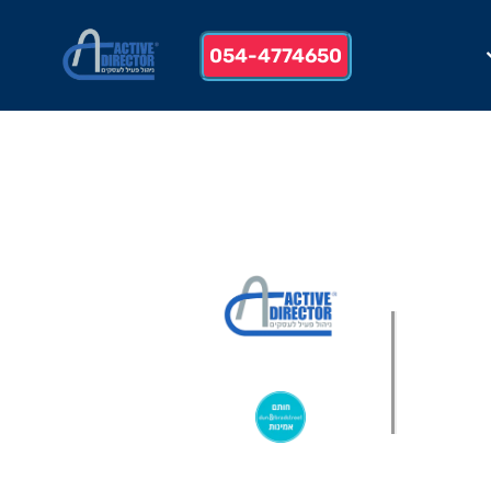
054-4774650
מיר קרן
 אתר
מקבוצת ע. פוקוס ניהולי בע”מ
פרטיות
נגישות