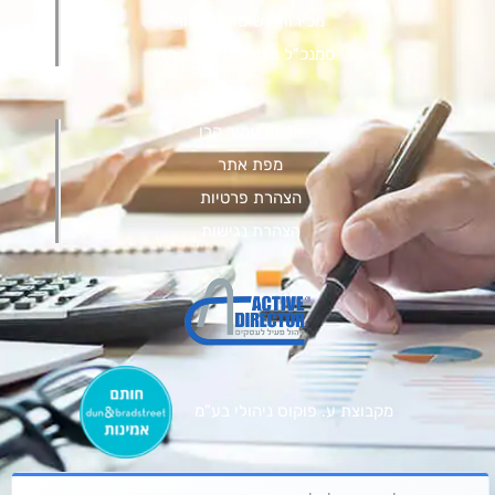
מכירות בשיטת הגישור™
סמנכ"ל מכירות במיקור חוץ
.
אודות עמיר קרן
מפת אתר
הצהרת פרטיות
הצהרת נגישות
מקבוצת ע. פוקוס ניהולי בע”מ