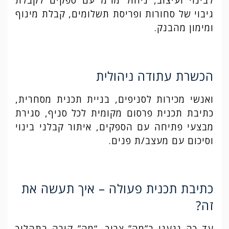
לבינוי ועיצוב, ניהול מו”מ עם ספקים לקבלת
גיבוי של סחורות ופריסת תשלומים, קבלת מינוף
ומימון מהבנק.
הכשרת עתודה ניהולית
ואנשי מכירות לסניפים, בניית תכנית מסחרית,
כתיבת תכנית פרסום מקומית לכל סניף, סגירת
מבצעי פתיחה עם הספקים, איתור קבלני בינוי
וסיכום עם מעצב/ת פנים.
כתיבת תכנית פעולה – איך תעשה את
זה?
עד כה נגענו ב”מה” צריך, “מה” קורה בתהליך