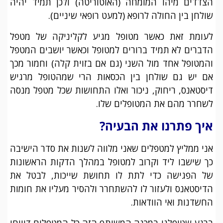
הצדדים מיהו המומחה (האוטוריטה) ולכן תמיד יהיה
שולחן בין החולה לרופא (למעט רופאי שיניים).
לעומת זאת כאשר מטופל מגיע לקליניקה של מטפל
הדברים לא תמיד ברורים למטופל וכאשר יושבים המטפל
והמטופל אחד מול השני (גם אם בזוית קלה) וחמור מכך
אם יש גם שולחן בין הכסאות הרי שמהטופל מרגיש
דיסטאנס, ריחוק, ניכור ואלו התחושות שכל מטפל מנסה
לשחרר מהם את המטופלים שלו.
איך פתרנו את הבעיה?
אני ממליץ למטפלים שאני מלווה לשנות את סדר הישיבה
כך שישבו ליד וקרוב למטופל במהלך הדקות הראשונות
של הפגישה כדי לתת לו תחושת שייכות, לבטל את
הדיסטאנס ולעזור לו להשתחרר ולהסיר מעליו את חומות
החשדנות ואי הוודאות.
ברגע שטיפלנו במכנה המשותף הזה כל המטפלים דיווחו